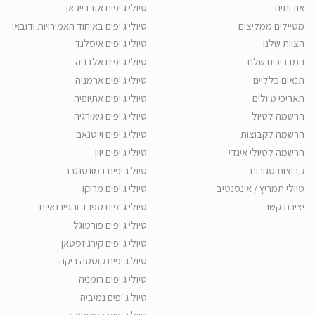
אודותינו
טיולי ג'יפים אזרבייג'אן
מטיילים ממליצים
טיולי ג'יפים באיחוד האמירויות ודובאי
הצוות שלנו
טיולי ג'יפים איסלנד
המדריכים שלנו
טיולי ג'יפים אלבניה
תנאים כלליים
טיולי ג'יפים ארמניה
תאריכי טיולים
טיולי ג'יפים אתיופיה
הרשמה לטיול
טיולי ג'יפים גיאורגיה
הרשמה לקבוצות
טיולי ג'יפים וייטנאם
הרשמה לטיולי אינדי
טיולי ג'יפים יוון
קבוצות סגורות
טיול ג'יפים במונטנגרו
טיולי תמריץ / אינסנטיב
טיולי ג'יפים מרוקו
יצירת קשר
טיולי ג'יפים ספרד והפירנאיים
טיולי ג'יפים פורטוגל
טיולי ג'יפים קירגיזסטאן
טיול ג'יפים קוסטה ריקה
טיולי ג'יפים רומניה
טיול ג'יפים נמיביה