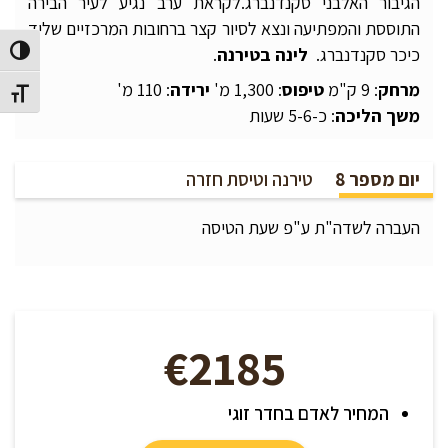
הגיבור האלבני סקנדנברג.לקראת ערב נגיע לעיר הבירה
התוססת והמפתיעה ונצא לסיור קצר ברחובות המרכזיים שליד
כיכר סקנדנברג.
לינה בטירנה
.
הפעל/כב
מרחק
: 9 ק"מ
טיפוס
: 1,300 מ'
ירידה
: 110 מ'
מתג גוד
משך הליכה
: כ-5-6 שעות
יום מספר 8
טירנה וטיסת חזרה
העברה לשדה"ת ע"פ שעת הטיסה
€2185
המחיר לאדם בחדר זוגי