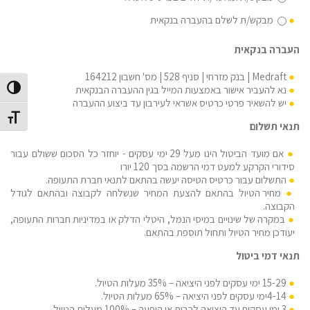
מבקש/ת לשלם בהעברה בנקאית
העברה בנקאית
Medraft | בנק מזרחי | סניף 528 | מס' חשבון 164212
הפעל/כב
נא להעביר אישור באמצעות המייל בגין ההעברה הבנקאית
יש להשאיר פרטי כרטיס אשראי לעירבון עד ביצוע ההעברה
מתג גוד
תנאי תשלום
אם מועד הביטול הינו מעל 29 ימי עסקים - יוחזר כל הסכום ששולם עבור
סידורי הקרקע למעט דמי הרשמה בסך 120 יורו
התשלום עבור כרטיס הטיסה יעשה בהתאם לתנאי חברת התעופה.
מחיר הטיול בהתאם להצעת המחיר שנשלחה לקבוצה ובהתאם לגודל
הקבוצה.
במקרה של שינויים במיסי הנמל, היטלי הדלק או במדיניות חברות התעופה,
יעודכן מחיר הטיול ותחול תוספת בהתאם.
תנאי דמי ביטול
15-29 ימי עסקים לפני היציאה – 35% מעלות הטיול.
4-14ימי עסקים לפני היציאה – 65% מעלות הטיול.
3 ימי עסקים עד היציאה לרבות אי הופעה – 100% מעלות הטיול.