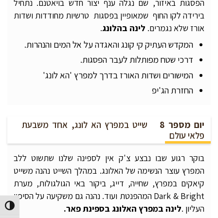
הפסגות באיזור, שם נגלה ענף יצור חדש בויאטנם. נתחיל
בירידה לקו החוף שמאופיין בפסגות טרשיות מחודדות ושדות
אורז שלא נגמרים.
לינה
בהלונג
.
המקדש העתיק קי קונג והאגדה על אל המים והנהרות.
דרכי שטח מפותלות לעבר הפסגות.
המישורים ושדות האורז בדרך למפרץ 'הא לונג'
החזרת הג'יפ
יום מספר 8
שייט במפרץ הא לונג, אחד משבעת
פלאי עולם
בוקר רגוע שבו נבצע צ'ק אין לספינה שלנו שתשוט ללב
המפרץ עוצר הנשימה של האלונג. במהלך השייט נהנה משייט
קיאקים במפרץ, שחייה, דייג, ביקור באי הגולגולות, מערת
Dark & Bright המהפנטת ועוד. נהנה גם משקיעה על הסיפון
העליון .
לינה במפרץ
האלונג
בספינת פאר.
הפעל/כב