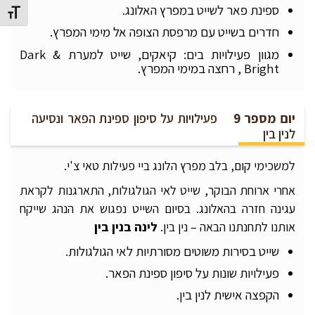
ספינת פאר לשייט במפרץ האלונג.
מתג גוד
חדרים בשייט עם מרפסת הצופה אל מימי המפרץ.
מגוון פעילויות בים: קיאקים, שייט למערת Dark &
Bright , רחצה במימי המפרץ.
יום מספר 9
פעילויות על סיפון ספינת הפאר ונסיעה
לנין בין
למשכימי קום, בלב מפרץ הלונג ביי פעילות טאי צ'י.
אחרי ארוחת הבוקר, שייט לאי הגולגולות, התארגנות לקראת
עגינה חזרה בהאלונג. בסיום השייט נפגוש את הנהג שייקח
אותנו לתחנתנו הבאה – נין בין.
לינה בנין בין
שייט בסירות משוטים מסורתיות לאי הגולגולות.
פעילויות שונות על סיפון ספינת הפאר.
הקפצה אישית לנין בין.