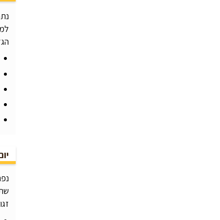
נתח
למט
הגד
יום
נפת
שתו
זגו