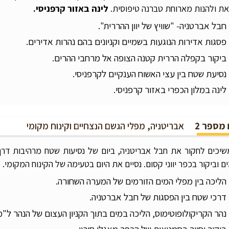
ת ולהנות מארוחת טברנה טיפוסית.
לינה באזור קרפניסי.
חבל אברטניה- "שוויץ של יוון ההררית".
פסגות אדירות הנוגעות בשמיים וקניונים בהם נהרות אדירים.
ביקור בקפלה הררית קטנה הצופה אל מרחבי ההרים.
נסיעת שטח בין עצי האשוח הענקיים לקרפניסי.
לינה במלון הכפרי באזור קרפניסי.
 מספר 2
אבריטניה, מפלי הגשם הנצחיים וקינוח מקומי
יכים לחקור את חבל אבריטניה, ביום של נסיעות שטח מרהיבות דרך כ
ם וביקור בכפר יווני קסום. נסיים את היום בטעימה של הקינוח המקומי.
ל
הליכה בין מפלי המים הזורמים של המערה השחורה.
דרכי שטח בין הפסגות של חבל אברטניה.
נהר הקריקולופוטימוס, הליכה במים בתוך הקניון העצום של הנהר ל"מ
ביקור וסיור בסמטאות של הכפר מאגלו חוריו.