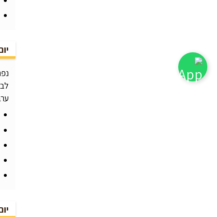
יום
נפת
לבי
ערב
יום