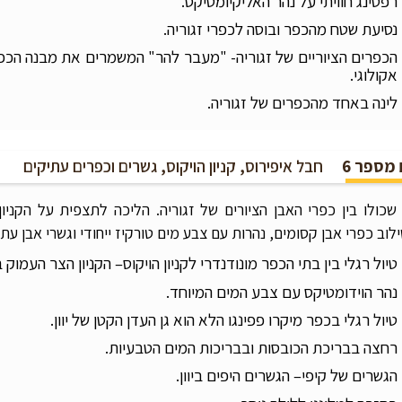
רפטינג חוויתי על נהר האליקיומטיקס.
נסיעת שטח מהכפר ובוסה לכפרי זגוריה.
הכפרים הציוריים של זגוריה- "מעבר להר" המשמרים את מבנה הכפר ה
אקולוגי.
לינה באחד מהכפרים של זגוריה.
 מספר 6
חבל איפירוס, קניון הויקוס, גשרים וכפרים עתיקים
 שכולו בין כפרי האבן הציורים של זגוריה. הליכה לתצפית על הקניו
לוב כפרי אבן קסומים, נהרות עם צבע מים טורקיז ייחודי וגשרי אבן עת
טיול רגלי בין בתי הכפר מונודנדרי לקניון הויקוס– הקניון הצר העמוק ב
נהר הוידומטיקס עם צבע המים המיוחד.
טיול רגלי בכפר מיקרו פפינגו הלא הוא גן העדן הקטן של יוון.
רחצה בבריכת הכובסות ובבריכות המים הטבעיות.
הגשרים של קיפי– הגשרים היפים ביוון.