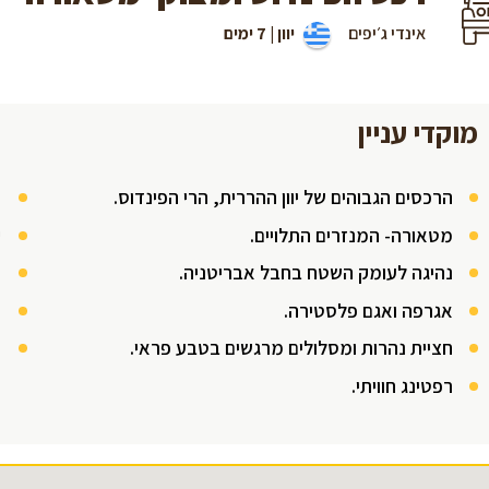
אינדי ג׳יפים
יוון | 7 ימים
מוקדי עניין
הרכסים הגבוהים של יוון ההררית, הרי הפינדוס.
כ
מטאורה- המנזרים התלויים.
ק
נהיגה לעומק השטח בחבל אבריטניה.
מ
אגרפה ואגם פלסטירה.
ש
חציית נהרות ומסלולים מרגשים בטבע פראי.
ה
רפטינג חוויתי.