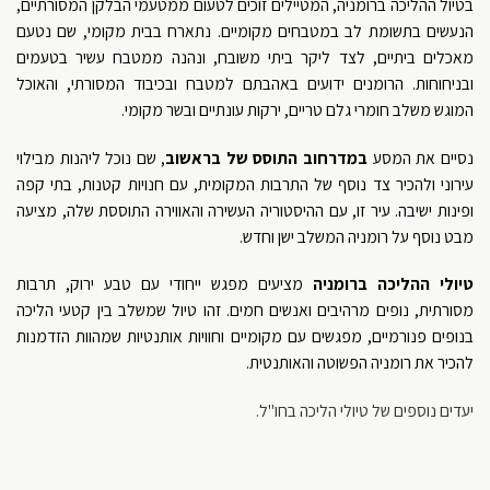
בטיול ההליכה ברומניה, המטיילים זוכים לטעום ממטעמי הבלקן המסורתיים,
הנעשים בתשומת לב במטבחים מקומיים. נתארח בבית מקומי, שם נטעם
מאכלים ביתיים, לצד ליקר ביתי משובח, ונהנה ממטבח עשיר בטעמים
ובניחוחות. הרומנים ידועים באהבתם למטבח ובכיבוד המסורתי, והאוכל
המוגש משלב חומרי גלם טריים, ירקות עונתיים ובשר מקומי.
נסיים את המסע
במדרחוב התוסס של בראשוב
, שם נוכל ליהנות מבילוי
עירוני ולהכיר צד נוסף של התרבות המקומית, עם חנויות קטנות, בתי קפה
ופינות ישיבה. עיר זו, עם ההיסטוריה העשירה והאווירה התוססת שלה, מציעה
מבט נוסף על רומניה המשלב ישן וחדש.
טיולי ההליכה ברומניה
מציעים מפגש ייחודי עם טבע ירוק, תרבות
מסורתית, נופים מרהיבים ואנשים חמים. זהו טיול שמשלב בין קטעי הליכה
בנופים פנורמיים, מפגשים עם מקומיים וחוויות אותנטיות שמהוות הזדמנות
להכיר את רומניה הפשוטה והאותנטית.
יעדים נוספים של טיולי הליכה בחו"ל.