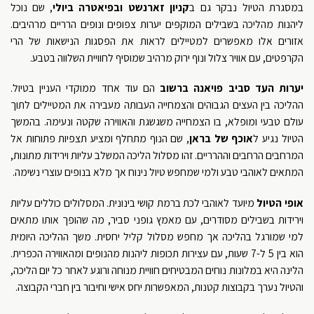
במסגרת הטיול נבקר גם ב
קניון זארנשט ובפיאטרה ביולי
, שם נוכל
ליהנות מהליכה בשבילים המוקפים יערות צפופים ונופים הרריים מרהיבים.
אזורים אלו מאפשרים למטיילים לראות את הפסגות הנישאות של הרי
הקרפטים, עם אוויר צלול ונוף ירוק מרהיב שמוסיף לחוויית השלווה בטבע.
יערות העד סביב פויאנה ברשוב
הם עוד אחד ממוקדי העניין בטיול.
ההליכה בין העצים הגבוהים והצמחייה העבותה מעבירה את המטיילים לתוך
עולם טבעי ומופלא, בו הצמחייה משגשגת והאווירה שקטה ונעימה. בהמשך
הטיול נגיע ל
אוכף של בראן
, שם הנוף מתחלף ומציע תצפיות פתוחות אל
המרחבים הרחבים וההרריים. זהו מסלול הליכה המשלב עליות וירידות מתונות,
המתאים לאוהבי טבע ולמי שמחפש טיול נינוח אך מלא בנופים עוצרי נשימה.
אופי הטיול
מיועד לאוהבי לכת ברמת קושי בינונית. המסלולים כוללים עליות
וירידות בשבילים מסודרים, עם מאמץ גופני סביר, מה שהופך אותו מתאים
למי שמורגל בהליכה אך מחפש מסלול קליל יחסית. משך ההליכה היומית
הוא בין 5 ל-7 שעות, עם עצירות תכופות ליהנות מהנופים ומהאווירה הכפרית.
הלינה היא במלונות נוחים המבטיחים חוויית מנוחה ורוגע לאחר כל יום הליכה,
והטיול נערך בקבוצות קטנות, המאפשרות יחס אישי וחיבור בין חברי הקבוצה.