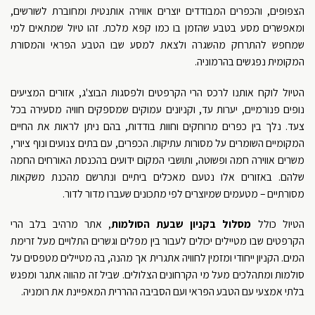
הצפופים, והכפרים המבודדים יוצרים אווירה אותנטית ומחוברת לשורשים,
ומאפשרים מסע בטבע שהזמן בו כמו קפא מלכת. זהו טיול שמתאים למי
שמחפש להתרחק מהשגרה ולצאת למסע שבו הטבע הפראי והמסורת
המקומית נפגשים בהרמוניה.
הטיול לוקח אותנו לרכס הרי הקרפטים ולפסגות הבוצ'ג, אזורים המציעים
נופים פנורמיים, יערות עד, וקניונים עמוקים שמספקים חוויה מסעירה בכל
צעד. נלך בין כפרים מרוחקים וחוות בודדות, בהם ניתן לראות את החיים
המקומיים השומרים על מסורות עתיקות. הכפרים, עם בתים צנועים ונוף ציורי,
משרים אווירה חמה ופשוטה, ותושבי המקום ידועים בהכנסת האורחים החמה
שלהם. באזורים אלו נטעם מאכלים ביתיים ונתרשם מהכנת משקאות
מסורתיים – מטעמים שמיוצרים לפי מתכונים שעברו מדור לדור.
הטיול כולל
מסלול בקניון שבעת הסולמות
, אתר מרהיב בלב הרי
הקרפטים שבו מטיילים יכולים לעבור בין מפלים וגשרים התלויים מעל זרימת
המים. הקניון ייחודי ומזמין לחוויה אתגרית אך מהנה, בה מטיילים מטפסים על
סולמות ומתהלכים מעל מי הקרחונים הצלולים. שביל זה מהווה אתגר ומפגש
בלתי אמצעי עם הטבע הפראי ועם הסביבה ההררית המאפיינת את רומניה.