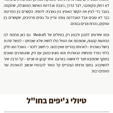
לא רחוק מקאזבגי, לצד הדרך, ניצבת אנדרטת האחווה המעוגלת, שהוקמה
בעבר כדי לציין את הקשר האמיץ בין גאורגיה לרוסיה. הקשרים בין המדינות
כבר לא טובים אבל האנדרטה צופה עדיין על נופים מרהיבים, שקושרים בין
עמקים, נהרות והרים גבוהים.
וכמו שיודעים לתכנן ולבצע רק בטיולים של Medraft גם כאן מחכות לנו
הפתעות קטנות, שהופכות את הטיול כולו לחוויה שלא שוכחים – למשל סדנת
בישול גאורגית –לארוחת צהריים שאין כמוה. כי חשוב לזכור – האוכל הוא חלק
בלתי נפרד מהחוויה הגאורגית והוא מוגש כמובן עם היין, שהגאורגים טוענים
בתוקף שהומצא ויוצר לראשונה בארצם. אחר קנקן או שניים – קל הרבה יותר
להשתכנע. בתום ארוחת הצהריים קל מאוד להבטיח שנשוב לגאורגיה עוד
פעמים רבות.
טיולי ג'יפים בחו"ל