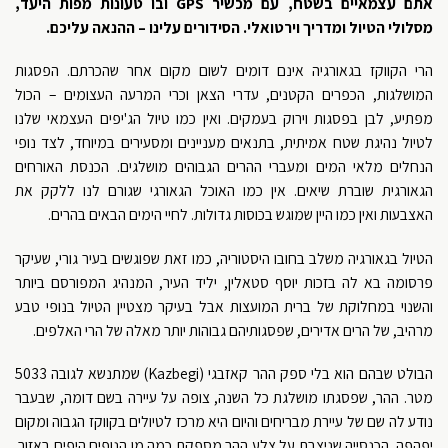
אתם עצמאיים בשטח, עם מכשיר
GPS
ובו טעונות מפות היעד,
מסלולי הטיול ומדריך וירטואלי. הסידורים עלינו – ההנאה עליכם
.
הרי הקווקז בגאורגיה אינם דומים לשום מקום אחר שהכרתם. הפסגות
המושלגות, הכפרים הקטנים, עדרי הצאן וכרי המרעה העצומים – הכול
מפתיע, לבן בפסגות וירוק בעמקים. ואין כמו טיול הג'יפים העצמאי שלנו
לטיול נהיגת שטח אמיתית, בתנאים מעניינים ומסעירים במיוחד, לצד נופי
הנחלים מלאי המים ומעברי ההרים הגבוהים מושלגים. הכנסת האורחים
הגאורגית שוברת שיאים. אין כמו האוכל הגאורגי שגורם לנו ללקק את
האצבעות ואין כמו היין שמוגש בכוסות גדולות. לחיי הימים הבאים בהרים.
הטיול בגאורגיה משלב בחובו היסטוריה, כמו זאת שפוגשים בעיר גורי, שעיקר
פרסומה בא לה בזכות יוסף סטאלין, יליד העיר, המנהיג המפורסם ביותר
והשנוי במחלוקת של ברית המועצות אבל בעיקר מצטיין הטיול בנופי טבע
מרהיב, של הרים אדירים, שפסגותיהם גבוהות יותר מאלה של הרי האלפים.
הבולט שבהם הוא בלי ספק ההר קאזבגי (Kazbegi) שמתנשא לגובה 5033
מטר. ההר, שפסגתו מושלגת כל השנה, צופה על עיירה בשם דומה, שבעבר
נודע לה שם של עיירת מבריחים והיום היא מרכז לטיולים בקווקז הגבוה ומקום
יפהפה. הכנסייה שניצבת על צלע ההר מספקת כמה מן הנופים היפים באזור.