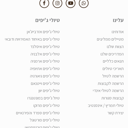
עלינו
טיולי ג'יפים
אודותינו
טיולי ג'יפים אזרבייג'אן
מטיילים ממליצים
טיולי ג'יפים באיחוד האמירויות ודובאי
הצוות שלנו
טיולי ג'יפים איסלנד
המדריכים שלנו
טיולי ג'יפים אלבניה
תנאים כלליים
טיולי ג'יפים ארמניה
תאריכי טיולים
טיולי ג'יפים אתיופיה
הרשמה לטיול
טיולי ג'יפים גיאורגיה
הרשמה לקבוצות
טיולי ג'יפים וייטנאם
הרשמה לטיולי אינדי
טיולי ג'יפים יוון
קבוצות סגורות
טיול ג'יפים במונטנגרו
טיולי תמריץ / אינסנטיב
טיולי ג'יפים מרוקו
יצירת קשר
טיולי ג'יפים ספרד והפירנאיים
טיולי ג'יפים פורטוגל
טיולי ג'יפים קירגיזסטאן