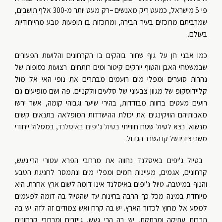
פי 5 מישראל, כמעט ריק מאנשים –רק מעט יותר מ-300 אלף תושבים,
שמרביתם מרוכזים בעיר הבירה, ומרוכזות בו תופעות טבע מהייחודיות
בעולם.
כמו אבני חן על גוף שחור בוהקים בו הקרחונים והלועות הפעורים
שבמשטחי האבן והטוף יורקים קיטור ומים רותחים. רצועות כסופות של
נהרות סוערים ומפלי מים רועמים מבתרים את נופי האי אל מול
קליידוסקופ של מגוון צבעוני של סלעים וולקניים. פה ושם מופיעים גם
רועים מעטים בחוות מבודדות, בהירי שיער וגבוהי קומה, אשר ירשו
מאבותיהם הוויקינגים את יכולת ההישרדות המופלאה בתנאים קשים
מנשוא. נצא לטיול שטח חווייתי ב
טיול ג'יפים באיסלנד
, במסלול ייחודי
משני צידיו של קו השבר הגדול.
בטיול ג'יפים באיסלנד נחווה את מרחבי הפרא עטורי הרי געש,
קרחונים, אגמים, מעיינות חמים ומפלי מים ונתמסר לחגיגת הטבע
והנוף במיטבה
.
טיול ג'יפים באיסלנד אינו דומה לשום ארץ אחרת. היא
מיוחדת במינה מכל כך הרבה בחינות עד שהטיול בה דומה לפעמים
למסע אל מחוץ לכדור הארץ.
יש בה קרח ואש צמודים זה לזה. יש בה
תרבות עתיקה ומרתקת, יש בה הרי געש, גייזרים ומרחבי קרחונים