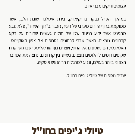
עצומים וריקים מבני אדם.
במהלך הטיול נבקר ברייקיאוויק, בירת איסלנד שובת הלב, אשר
ממוקמת בחוף הדרום מערבי של העיר, נעבור ב"חוף השחור", פלא טבע
מהפנט אשר ידוע בניגוד שלו של חולות געשיים שחורים על רקע
קרחונים נוצצים. כאשר שברי קרחונים נסחפים אל צפון האוקיינוס ​​
האטלנטי, הם נשטפים אל החוף, ויוצרים נוף סוריאליסטי שבו גושי קרח
שקופים דומים ליהלומים נוצצים. נשייט בין קרחונים, נחצה את המדבר
הצפוני ביותר בעולם, ונגיע למרגלות הר הגעש איסקיה.
יעדים נוספים של טיולי ג'יפים בחו"ל.
טיולי ג'יפים בחו"ל