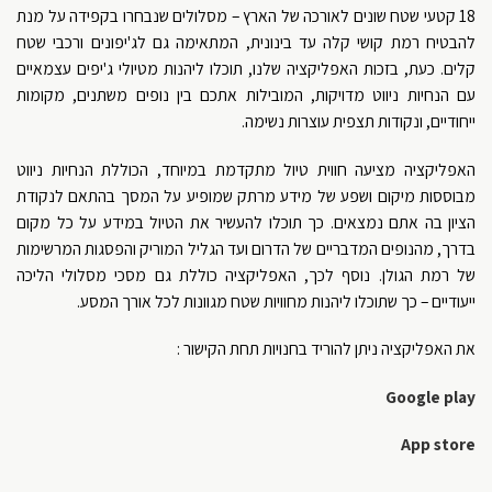
18 קטעי שטח שונים לאורכה של הארץ – מסלולים שנבחרו בקפידה על מנת
להבטיח רמת קושי קלה עד בינונית, המתאימה גם לג'יפונים ורכבי שטח
קלים. כעת, בזכות האפליקציה שלנו, תוכלו ליהנות מטיולי ג'יפים עצמאיים
עם הנחיות ניווט מדויקות, המובילות אתכם בין נופים משתנים, מקומות
ייחודיים, ונקודות תצפית עוצרות נשימה.
האפליקציה מציעה חווית טיול מתקדמת במיוחד, הכוללת הנחיות ניווט
מבוססות מיקום ושפע של מידע מרתק שמופיע על המסך בהתאם לנקודת
הציון בה אתם נמצאים. כך תוכלו להעשיר את הטיול במידע על כל מקום
בדרך, מהנופים המדבריים של הדרום ועד הגליל המוריק והפסגות המרשימות
של רמת הגולן. נוסף לכך, האפליקציה כוללת גם מסכי מסלולי הליכה
ייעודיים – כך שתוכלו ליהנות מחוויות שטח מגוונות לכל אורך המסע.
את האפליקציה ניתן להוריד בחנויות תחת הקישור :
Google play
App store