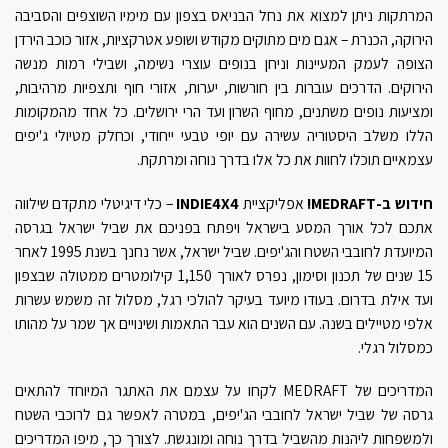
המרתקות ניתן למצוא את נחל הבניאס בצפון עם מימיו השוצפים והסביבה
הירוקה, הכנרת – אגם מים מתוקים מקודש ושופע אטרקציות, אזור כוכב הירדן
הצופה לעמק המעיינות וניחן בנופים עוצרי נשימה, ושבילי רמות מנשה
הירוקים. הדרכים עוברות בין חורשות, יערות, אזורי חוף ותצפיות מרהיבות,
ומציעות נופים משתנים, מחוף השרון ועד הרי ירושלים. כל אחד מהמקומות
הללו משלב היסטוריה עשירה עם יופי טבעי ייחודי, וכחלק מטיולי ג'יפים
עצמאיים תוכלו לחוות את כל אלו בדרך נוחה ומרתקת.
חידוש ב-MEDRAFT!
אפליקציית
INDIE4X4
– כלי דיגיטלי מתקדם שילווה
אתכם לכל אורך המסע בישראל ויפתח בפניכם את שביל ישראל בגרסה
המיועדת לחובבי השטח והג'יפים. שביל ישראל, אשר נחנך בשנת 1995 לאחר
15 שנים של תכנון וסימון, נפרס לאורך 1,150 קילומטרים ממטולה שבצפון
ועד אילת בדרום. בעודו מיועד בעיקר להולכי רגל, מסלול זה משמש עשרות
אלפי מטיילים בשנה. עם השנים הוא עבר התאמות ושינויים אך שמר על מהותו
כמסלול רגלי.
המדריכים של MEDRAFT לקחו על עצמם את האתגר המיוחד להתאים
גרסה של שביל ישראל לחובבי הג'יפים, במטרה לאפשר גם לרוכבי השטח
ולמשפחות ליהנות מהשביל בדרך נוחה ומונגשת. לצורך כך, מיפו המדריכים