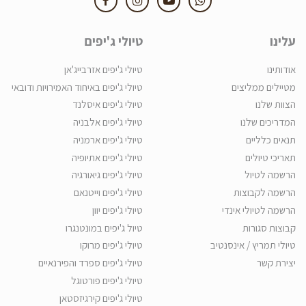
עלינו
טיולי ג'יפים
אודותינו
טיולי ג'יפים אזרבייג'אן
מטיילים ממליצים
טיולי ג'יפים באיחוד האמירויות ודובאי
הצוות שלנו
טיולי ג'יפים איסלנד
המדריכים שלנו
טיולי ג'יפים אלבניה
תנאים כלליים
טיולי ג'יפים ארמניה
תאריכי טיולים
טיולי ג'יפים אתיופיה
הרשמה לטיול
טיולי ג'יפים גיאורגיה
הרשמה לקבוצות
טיולי ג'יפים וייטנאם
הרשמה לטיולי אינדי
טיולי ג'יפים יוון
קבוצות סגורות
טיול ג'יפים במונטנגרו
טיולי תמריץ / אינסנטיב
טיולי ג'יפים מרוקו
יצירת קשר
טיולי ג'יפים ספרד והפירנאיים
טיולי ג'יפים פורטוגל
טיולי ג'יפים קירגיזסטאן