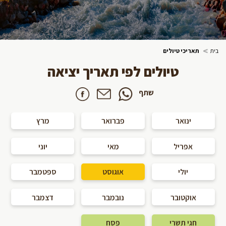
>
בית
תאריכי טיולים
טיולים לפי תאריך יציאה
שתף
ינואר
פברואר
מרץ
אפריל
מאי
יוני
יולי
אוגוסט
ספטמבר
אוקטובר
נובמבר
דצמבר
חגי תשרי
פסח