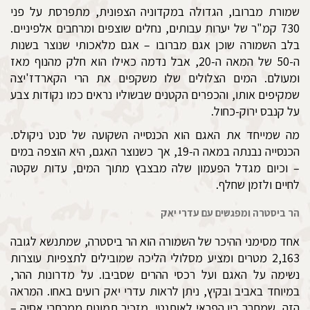
שמורת מברובו, הגדולה במקדוניה הצפונית, מתפרסת על פני
730 קמ"ר של יערות עבותים, נחלים שוצפים ומרחבים אלפיניים.
בלב השמורה שוכן אגם מברובו – אגם מלאכותי שנוצר בשנות
ה-50 של המאה ה-20, אבל נדמה כאילו הוא חלק מהנוף מאז
ומעולם. המים הצלולים שלו משקפים את הרי הקארדז'יצה
שמקיפים אותו, והכפרים הקטנים שבשוליו נראים כמו נקודות צבע
על קנבס ירוק-כחול.
מה שמייחד את האגם הוא הכנסייה השקועה של סנט ניקולס.
הכנסייה נבנתה במאה ה-19, אך כשנוצר האגם, היא הוצפה במים
– וכיום מגדל הפעמון שלה מבצבץ מתוך המים, עדות שקטה
לחיים ולזמן שחלף.
הר ביסטרה ומפגשים עם עדרי יאק
אחד מסימני ההיכר של השמורה הוא הר ביסטרה, שמתנשא לגובה
2,163 מטרים ומציע מסלולי הליכה שמובילים לתצפיות עוצרות
נשימה על האגם ועל רכסי ההרים שסביבו. על מדרונות ההר,
במיוחד באביב ובקיץ, ניתן לראות עדרי יאק רועים באחו. המראה
הזה, שמחבר בין הפראי לאותנטי, מזכיר תמונות ממרחבי אסיה –