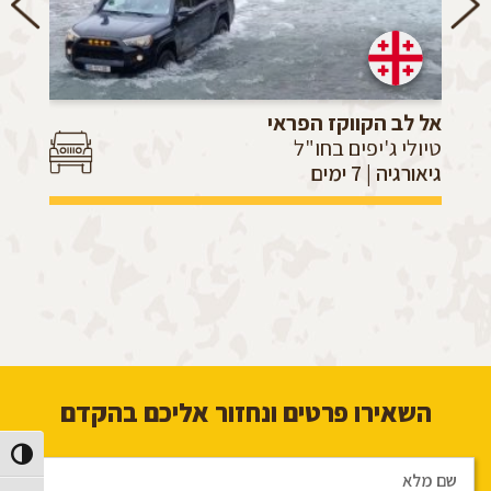
אל לב הקווקז הפראי
טיולי ג'יפים בחו"ל
גיאורגיה | 7 ימים
השאירו פרטים ונחזור אליכם בהקדם
הפעל/כב