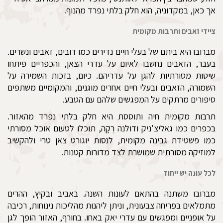
אך כאן, במקדוניה, הוא חלק בלתי נפרד מהנוף.
ציידי זאבים ותרבות מקומית
מברובו היא ביתם של בעלי חיים נדירים כמו דובים, זאבים ונשרים.
בעבר, הזאבים נחשבו לאיום על עדרי הצאן, והכפריים פיתחו
שיטות מסורתיות להגן על עדריהם. כיום, בזכות השמירה על
השמורה, הזאבים ובעלי חיים אחרים מוגנים, והמקומיים משתפים
סיפורים מרתקים על המפגשים שלהם עם הטבע.
תרבות מקומית חיה ותוססת היא חלק בלתי נפרד מהאזור.
בכפרים כמו גאליצ'ניק ודולנה רֶקָה, תוכלו לטעום אוכל מסורתי
כמו פשטידת גבינה מקומית, לנסות יוגורט צאן טרי ולהקשיב
למוזיקה מסורתית שמושרת לצד מדורות קטנות.
לכל עונה יש ייחוד
מברובו משתנה בהתאם לעונות השנה. באביב ובקיץ, ההרים
מתמלאים בפריחה צבעונית, וניתן ליהנות מהליכות נינוחות, רכיבה
על אופניים ומפגשים עם עדרי יאק באחו. בחורף, האזור הופך לגן