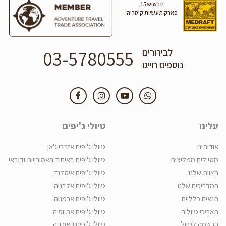
תרשיש 15,
פארק תעשיות קיסריה.
03-5780555
לבירורים
נוספים חייגו
עלינו
טיולי ג'יפים
אודותינו
טיולי ג'יפים אזרבייג'אן
מטיילים ממליצים
טיולי ג'יפים באיחוד האמירויות ודובאי
הצוות שלנו
טיולי ג'יפים איסלנד
המדריכים שלנו
טיולי ג'יפים אלבניה
תנאים כלליים
טיולי ג'יפים ארמניה
תאריכי טיולים
טיולי ג'יפים אתיופיה
הרשמה לטיול
טיולי ג'יפים גיאורגיה