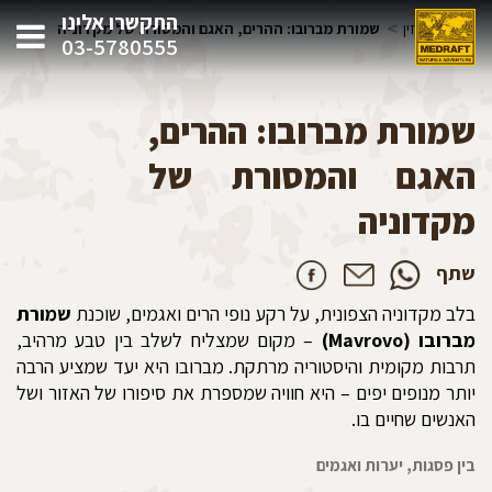
התקשרו אלינו
>
>
בית
מגזין
שמורת מברובו: ההרים, האגם והמסורת של מקדוניה
03-5780555
שמורת מברובו: ההרים,
האגם והמסורת של
מקדוניה
שתף
בלב מקדוניה הצפונית, על רקע נופי הרים ואגמים, שוכנת
שמורת
מברובו (Mavrovo)
– מקום שמצליח לשלב בין טבע מרהיב,
תרבות מקומית והיסטוריה מרתקת. מברובו היא יעד שמציע הרבה
יותר מנופים יפים – היא חוויה שמספרת את סיפורו של האזור ושל
האנשים שחיים בו.
בין פסגות, יערות ואגמים