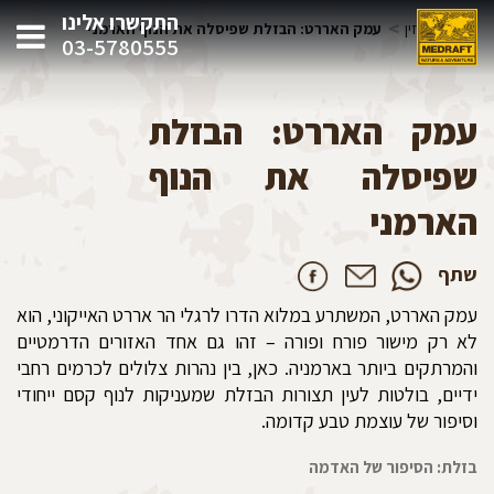
התקשרו אלינו
>
>
בית
מגזין
עמק האררט: הבזלת שפיסלה את הנוף הארמני
03-5780555
עמק האררט: הבזלת
שפיסלה את הנוף
הארמני
שתף
עמק האררט, המשתרע במלוא הדרו לרגלי הר אררט האייקוני, הוא
לא רק מישור פורח ופורה – זהו גם אחד האזורים הדרמטיים
והמרתקים ביותר בארמניה. כאן, בין נהרות צלולים לכרמים רחבי
ידיים, בולטות לעין תצורות הבזלת שמעניקות לנוף קסם ייחודי
וסיפור של עוצמת טבע קדומה.
בזלת: הסיפור של האדמה