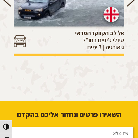
אל לב הקווקז הפראי
טיולי ג'יפים בחו"ל
גיאורגיה | 7 ימים
השאירו פרטים ונחזור אליכם בהקדם
הפעל/כב