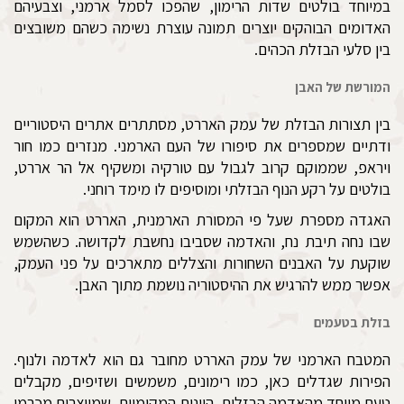
במיוחד בולטים שדות הרימון, שהפכו לסמל ארמני, וצבעיהם
האדומים הבוהקים יוצרים תמונה עוצרת נשימה כשהם משובצים
בין סלעי הבזלת הכהים.
המורשת של האבן
בין תצורות הבזלת של עמק האררט, מסתתרים אתרים היסטוריים
ודתיים שמספרים את סיפורו של העם הארמני. מנזרים כמו חור
ויראפ, שממוקם קרוב לגבול עם טורקיה ומשקיף אל הר אררט,
בולטים על רקע הנוף הבזלתי ומוסיפים לו מימד רוחני.
האגדה מספרת שעל פי המסורת הארמנית, האררט הוא המקום
שבו נחה תיבת נח, והאדמה שסביבו נחשבת לקדושה. כשהשמש
שוקעת על האבנים השחורות והצללים מתארכים על פני העמק,
אפשר ממש להרגיש את ההיסטוריה נושמת מתוך האבן.
בזלת בטעמים
המטבח הארמני של עמק האררט מחובר גם הוא לאדמה ולנוף.
הפירות שגדלים כאן, כמו רימונים, משמשים ושזיפים, מקבלים
טעם מיוחד מהאדמה הבזלית. היינות המקומיים, שמיוצרים מכרמי