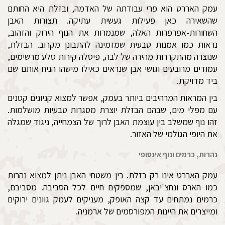
עמק האררט הוא פרי עבודתה של האדמה, ובזלת היא החותם
שהשאירה כאן פעילות געשית עתיקה. תצורות האבן
השחורות-אפרפרות האלה, שמנמרות את הנוף הירוק והזהוב,
נראות כמו אמנות טבעית שמזמינה להתבונן מקרוב. הבזלת,
שנוצרה מהתקררות מהירה של לבה, פיסלה קירות סלע מרשימים,
עמודים מרובעים וגושי אבן שנראים כאילו מישהו הניח אותם שם
ביד מדויקת.
בין המראות המרהיבים ביותר בעמק, אפשר למצוא קניונים קטנים
עם מפלי מים, שבהם הבזלת יוצרת מסגרות טבעיות מושלמות.
זהו נוף שמשלב בין עוצמת האבן לרוך של הצמחייה, ניגוד שמגלה
את היופי הגולמי של האזור.
נהרות, כרמים ונוף אינסופי
עמק האררט אינו רק בזלת. בין משטחי האבן ניתן למצוא נהרות
כמו הארס ונחצ'יבאן, שמספקים חיים לכל הסביבה. מסביבם,
כרמים נמתחים עד קצה האופק, מעניקים לעמק גוונים ירוקים
ומייצרים את היינות המפורסמים של ארמניה.