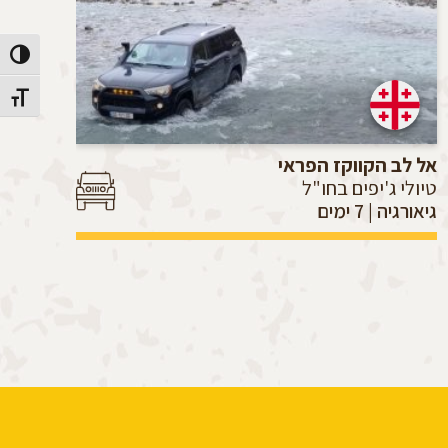
הפעל/כב
מתג גוד
אל לב הקווקז הפראי
פנט
טיולי ג'יפים בחו"ל
טיו
גיאורגיה | 7 ימים
איחוד