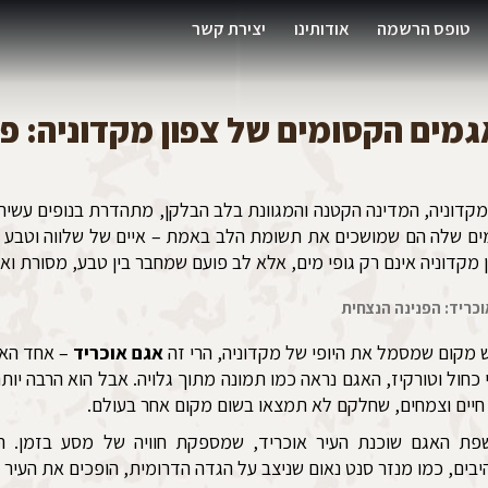
טופס הרשמה
אודותינו
יצירת קשר
מים הקסומים של צפון מקדוניה: פנ
מקדוניה, המדינה הקטנה והמגוונת בלב הבלקן, מתהדרת בנופים עשירי
ם שלה הם שמושכים את תשומת הלב באמת – איים של שלווה וטבע שמ
 מקדוניה אינם רק גופי מים, אלא לב פועם שמחבר בין טבע, מסורת ואנ
וכריד: הפנינה הנצחית
 מקום שמסמל את היופי של מקדוניה, הרי זה
אגם אוכריד
– אחד האג
י כחול וטורקיז, האגם נראה כמו תמונה מתוך גלויה. אבל הוא הרבה יות
חיים וצמחים, שחלקם לא תמצאו בשום מקום אחר בעולם.
פת האגם שוכנת העיר אוכריד, שמספקת חוויה של מסע בזמן. הס
בים, כמו מנזר סנט נאום שניצב על הגדה הדרומית, הופכים את העיר ל