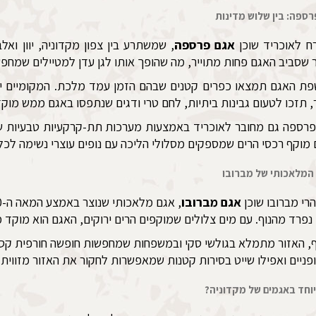
רספה: בין שלוש מדינות
ח לאוכריד שוכן
אגם פרספה
, שמשתרע בין צפון מקדוניה, יוון ואלב
 שסביב האגם פחות מתוייר, מה שהופך אותו לגן עדן למטיילים שמחפש
פת האגם תמצאו כפרים קטנים שבהם הזמן עמד מלכת. המקומיים יד
 תזכו לטעום גבינות ביתיות, לחם טרי ודגים שנתפסו באגם ממש מוקדם
רספה גם מחובר לאוכריד באמצעות מערכות תת-קרקעיות טבעיות של 
מוקף רכסי הרים שמספקים מסלולי הליכה עם נופים עוצרי נשימה לכל כ
המלאכותי של מברובו
רי מברובו שוכן
אגם מברובו
נפרד מהנוף. עם מים צלולים שמוקפים הרים ירוקים, האגם הוא מוקד 
, האזור מתמלא בגולשי סקי ובמשפחות שמחפשות חופשה חורפית קסומ
פניים ואפילו שייט בסירות קטנות שמאפשרות לחקור את האזור מזווית
וחד באגמים של מקדוניה?