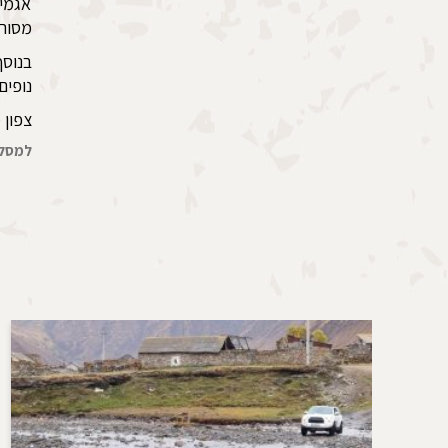
אגמי 
מסורת
בנוסף
נופים
צפון 
למסלו