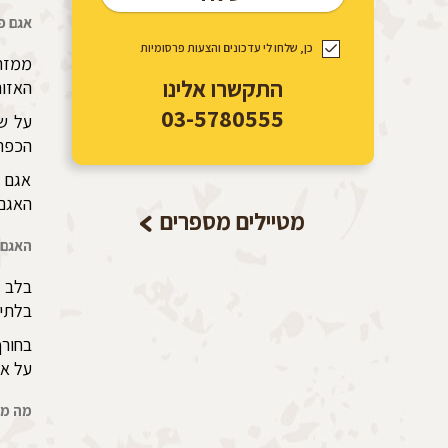
אגם פ
כן, שלחו לי עדכונים והצעות פרסומיות
ממזר
התקשרו אלינו
האזור
03-5780555
על ש
הכפר,
אגם פ
האגם 
מטיילים מספרים
האגם 
בלב ה
בלתי 
בחורף
על או
מה מי