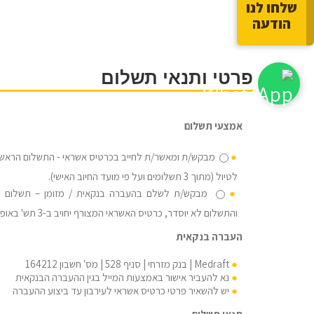
שלחו לנו
הודעה
פרטי ותנאי תשלום
אמצעי תשלום
מבקש/ת ומאשר/ת לחייב בכרטיס אשראי - התשלום הראשון 
לטיול (מתוך 3 תשלומים ועל פי מועד החיוב האישי).
והתשלום לא יוסדר, כרטיס האשראי המצורף יחויב ב-3 תש' באופן אוטומטי.
העברה בנקאית
Medraft | בנק מזרחי | סניף 528 | מס' חשבון 164212
נא להעביר אישור באמצעות המייל בגין ההעברה הבנקאית
יש להשאיר פרטי כרטיס אשראי לעירבון עד ביצוע ההעברה