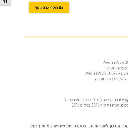
מתג גוד
הוסף אדם נוסף
טול של חברת התעופה
רה נכון ליום החיוב, במקרה של שינויים במיסי הנמל,