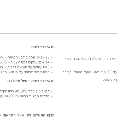
תנאי דמי ביטול
15-29 ימי עסקים לפני היציאה – 35% מעלות הטיול.
ירד כחודש קלנדרי לפני מועד היציאה
4-14ימי עסקים לפני היציאה – 65% מעלות הטיול.
3 ימי עסקים עד היציאה לרבות אי הופעה – 100% מעלות הטיול.
תנאי ביטול טיסות: על-פי תנאי הבי
מבקש/ת לשלם בהעברה בנקאית / מזומן – תשלום עד 60 ימים לפני מועד הטיול. במידה
תנאי דמי ביטול בטיול איסלנד:
דמי ביטול בסך 10% משירותי הקרקע יהיו בתוקף החל מ-3 חודשים מיום הטיול
מדרגת הביטול הראשונה ( 29 ימי עסקים ומטה ) תהייה 50% במקום 35%
סכום התשלום לפי שער המחאות מכי