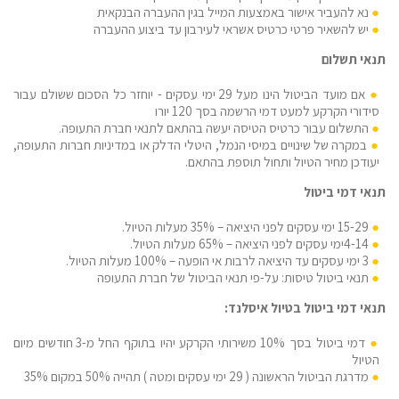
נא להעביר אישור באמצעות המייל בגין ההעברה הבנקאית
יש להשאיר פרטי כרטיס אשראי לעירבון עד ביצוע ההעברה
תנאי תשלום
אם מועד הביטול הינו מעל 29 ימי עסקים - יוחזר כל הסכום ששולם עבור
סידורי הקרקע למעט דמי הרשמה בסך 120 יורו
התשלום עבור כרטיס הטיסה יעשה בהתאם לתנאי חברת התעופה.
במקרה של שינויים במיסי הנמל, היטלי הדלק או במדיניות חברות התעופה,
יעודכן מחיר הטיול ותחול תוספת בהתאם.
תנאי דמי ביטול
15-29 ימי עסקים לפני היציאה – 35% מעלות הטיול.
4-14ימי עסקים לפני היציאה – 65% מעלות הטיול.
3 ימי עסקים עד היציאה לרבות אי הופעה – 100% מעלות הטיול.
תנאי ביטול טיסות: על-פי תנאי הביטול של חברת התעופה
תנאי דמי ביטול בטיול איסלנד:
דמי ביטול בסך 10% משירותי הקרקע יהיו בתוקף החל מ-3 חודשים מיום
הטיול
מדרגת הביטול הראשונה ( 29 ימי עסקים ומטה ) תהייה 50% במקום 35%