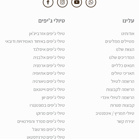
עלינו
טיולי ג'יפים
אודותינו
טיולי ג'יפים אזרבייג'אן
מטיילים ממליצים
טיולי ג'יפים באיחוד האמירויות ודובאי
הצוות שלנו
טיולי ג'יפים איסלנד
המדריכים שלנו
טיולי ג'יפים אלבניה
תנאים כלליים
טיולי ג'יפים ארמניה
תאריכי טיולים
טיולי ג'יפים אתיופיה
הרשמה לטיול
טיולי ג'יפים גיאורגיה
הרשמה לקבוצות
טיולי ג'יפים וייטנאם
הרשמה לטיולי אינדי
טיולי ג'יפים יוון
קבוצות סגורות
טיול ג'יפים במונטנגרו
טיולי תמריץ / אינסנטיב
טיולי ג'יפים מרוקו
יצירת קשר
טיולי ג'יפים ספרד והפירנאיים
טיולי ג'יפים פורטוגל
טיולי ג'יפים קירגיזסטאן