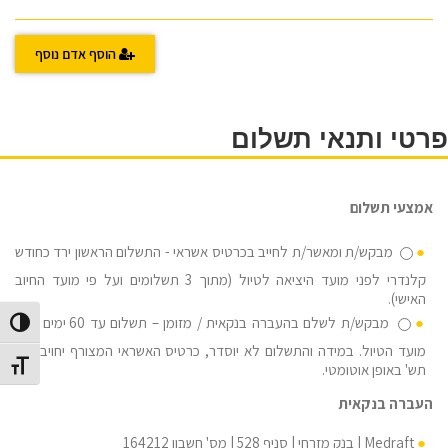
הוסף אדם נוסף
פרטי ותנאי תשלום
אמצעי תשלום
מבקש/ת ומאשר/ת לחייב בכרטיס אשראי - התשלום הראשון ירד כחודש
קלנדרי לפני מועד היציאה לטיול (מתוך 3 תשלומים ועל פי מועד החיוב
האישי).
מבקש/ת לשלם בהעברה בנקאית / מזומן – תשלום עד 60 ימים לפני
הפעל/כב
מועד הטיול. במידה והתשלום לא יוסדר, כרטיס האשראי המצורף יחויב ב-3
מתג גוד
תש' באופן אוטומטי.
העברה בנקאית
Medraft | בנק מזרחי | סניף 528 | מס' חשבון 164212