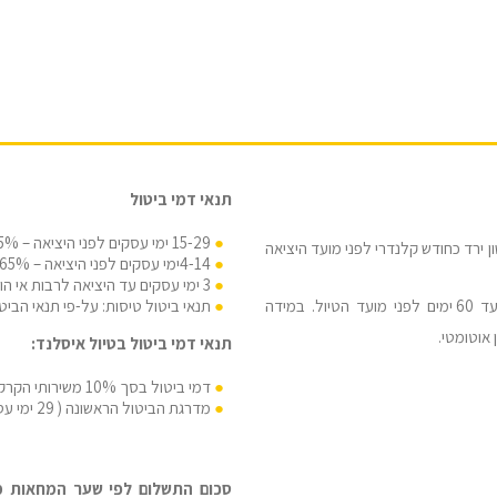
תנאי דמי ביטול
15-29 ימי עסקים לפני היציאה – 35% מעלות הטיול.
ירד כחודש קלנדרי לפני מועד היציאה
4-14ימי עסקים לפני היציאה – 65% מעלות הטיול.
3 ימי עסקים עד היציאה לרבות אי הופעה – 100% מעלות הטיול.
תנאי ביטול טיסות: על-פי תנאי הבי
מבקש/ת לשלם בהעברה בנקאית / מזומן – תשלום עד 60 ימים לפני מועד הטיול. במידה
תנאי דמי ביטול בטיול איסלנד:
דמי ביטול בסך 10% משירותי הקרקע יהיו בתוקף החל מ-3 חודשים מיום הטיול
מדרגת הביטול הראשונה ( 29 ימי עסקים ומטה ) תהייה 50% במקום 35%
סכום התשלום לפי שער המחאות מכי