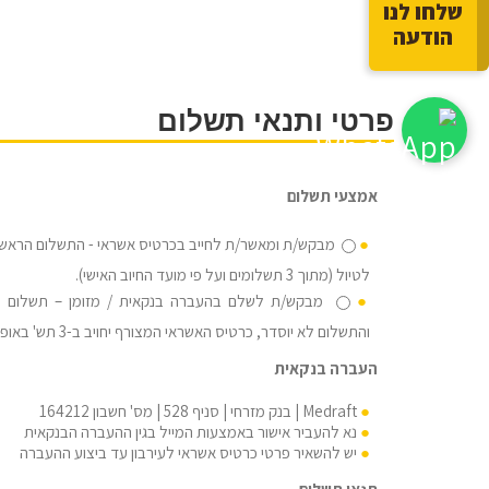
שלחו לנו
הודעה
פרטי ותנאי תשלום
אמצעי תשלום
מבקש/ת ומאשר/ת לחייב בכרטיס אשראי - התשלום הראשון 
לטיול (מתוך 3 תשלומים ועל פי מועד החיוב האישי).
והתשלום לא יוסדר, כרטיס האשראי המצורף יחויב ב-3 תש' באופן אוטומטי.
העברה בנקאית
Medraft | בנק מזרחי | סניף 528 | מס' חשבון 164212
נא להעביר אישור באמצעות המייל בגין ההעברה הבנקאית
יש להשאיר פרטי כרטיס אשראי לעירבון עד ביצוע ההעברה