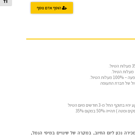
מתג גוד
הוסף אדם נוסף
טול של חברת התעופה
רה נכון ליום החיוב, במקרה של שינויים במיסי הנמל,