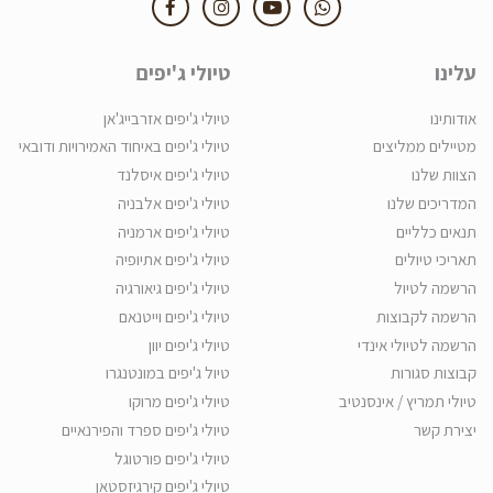
עלינו
טיולי ג'יפים
אודותינו
טיולי ג'יפים אזרבייג'אן
מטיילים ממליצים
טיולי ג'יפים באיחוד האמירויות ודובאי
הצוות שלנו
טיולי ג'יפים איסלנד
המדריכים שלנו
טיולי ג'יפים אלבניה
תנאים כלליים
טיולי ג'יפים ארמניה
תאריכי טיולים
טיולי ג'יפים אתיופיה
הרשמה לטיול
טיולי ג'יפים גיאורגיה
הרשמה לקבוצות
טיולי ג'יפים וייטנאם
הרשמה לטיולי אינדי
טיולי ג'יפים יוון
קבוצות סגורות
טיול ג'יפים במונטנגרו
טיולי תמריץ / אינסנטיב
טיולי ג'יפים מרוקו
יצירת קשר
טיולי ג'יפים ספרד והפירנאיים
טיולי ג'יפים פורטוגל
טיולי ג'יפים קירגיזסטאן