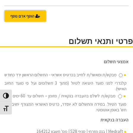
הוסף אדם נוסף
פרטי ותנאי תשלום
אמצעי תשלום
מבקש/ת ומאשר/ת לחייב בכרטיס אשראי - התשלום הראשון ירד כחודש
קלנדרי לפני מועד היציאה לטיול (מתוך 3 תשלומים ועל פי מועד החיוב
האישי).
מבקש/ת לשלם בהעברה בנקאית / מזומן – תשלום עד 60 ימים לפני
הפעל/כב
מועד הטיול. במידה והתשלום לא יוסדר, כרטיס האשראי המצורף יחויב ב-3
מתג גוד
תש' באופן אוטומטי.
העברה בנקאית
Medraft | בנק מזרחי | סניף 528 | מס' חשבון 164212