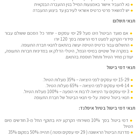
נא להעביר אישור באמצעות המייל בגין ההעברה הבנקאית
יש להשאיר פרטי כרטיס אשראי לעירבון עד ביצוע ההעברה
תנאי תשלום
אם מועד הביטול הינו מעל 29 ימי עסקים - יוחזר כל הסכום ששולם עבור
סידורי הקרקע למעט דמי הרשמה בסך 120 יורו
התשלום עבור כרטיס הטיסה יעשה בהתאם לתנאי חברת התעופה.
במקרה של שינויים במיסי הנמל, היטלי הדלק או במדיניות חברות התעופה,
יעודכן מחיר הטיול ותחול תוספת בהתאם.
תנאי דמי ביטול
15-29 ימי עסקים לפני היציאה – 35% מעלות הטיול.
4-14ימי עסקים לפני היציאה – 65% מעלות הטיול.
3 ימי עסקים עד היציאה לרבות אי הופעה – 100% מעלות הטיול.
תנאי ביטול טיסות: על-פי תנאי הביטול של חברת התעופה
תנאי דמי ביטול בטיול איסלנד:
דמי ביטול בסך 10% משירותי הקרקע יהיו בתוקף החל מ-3 חודשים מיום
הטיול
מדרגת הביטול הראשונה ( 29 ימי עסקים ומטה ) תהייה 50% במקום 35%