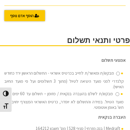
הוסף אדם נוסף
פרטי ותנאי תשלום
אמצעי תשלום
מבקש/ת ומאשר/ת לחייב בכרטיס אשראי - התשלום הראשון ירד כחודש
קלנדרי לפני מועד היציאה לטיול (מתוך 3 תשלומים ועל פי מועד החיוב
האישי).
מבקש/ת לשלם בהעברה בנקאית / מזומן – תשלום עד 60 ימים לפני
הפעל/כב
מועד הטיול. במידה והתשלום לא יוסדר, כרטיס האשראי המצורף יחויב ב-3
מתג גוד
תש' באופן אוטומטי.
העברה בנקאית
Medraft | בנק מזרחי | סניף 528 | מס' חשבון 164212