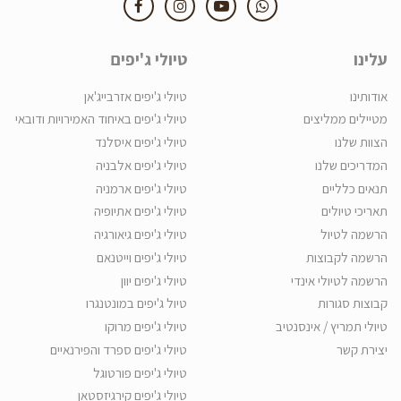
עלינו
טיולי ג'יפים
אודותינו
טיולי ג'יפים אזרבייג'אן
מטיילים ממליצים
טיולי ג'יפים באיחוד האמירויות ודובאי
הצוות שלנו
טיולי ג'יפים איסלנד
המדריכים שלנו
טיולי ג'יפים אלבניה
תנאים כלליים
טיולי ג'יפים ארמניה
תאריכי טיולים
טיולי ג'יפים אתיופיה
הרשמה לטיול
טיולי ג'יפים גיאורגיה
הרשמה לקבוצות
טיולי ג'יפים וייטנאם
הרשמה לטיולי אינדי
טיולי ג'יפים יוון
קבוצות סגורות
טיול ג'יפים במונטנגרו
טיולי תמריץ / אינסנטיב
טיולי ג'יפים מרוקו
יצירת קשר
טיולי ג'יפים ספרד והפירנאיים
טיולי ג'יפים פורטוגל
טיולי ג'יפים קירגיזסטאן