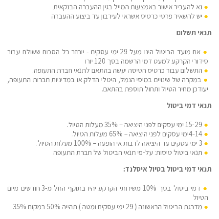
נא להעביר אישור באמצעות המייל בגין ההעברה הבנקאית
יש להשאיר פרטי כרטיס אשראי לעירבון עד ביצוע ההעברה
תנאי תשלום
אם מועד הביטול הינו מעל 29 ימי עסקים - יוחזר כל הסכום ששולם עבור
סידורי הקרקע למעט דמי הרשמה בסך 120 יורו
התשלום עבור כרטיס הטיסה יעשה בהתאם לתנאי חברת התעופה.
במקרה של שינויים במיסי הנמל, היטלי הדלק או במדיניות חברות התעופה,
יעודכן מחיר הטיול ותחול תוספת בהתאם.
תנאי דמי ביטול
15-29 ימי עסקים לפני היציאה – 35% מעלות הטיול.
4-14ימי עסקים לפני היציאה – 65% מעלות הטיול.
3 ימי עסקים עד היציאה לרבות אי הופעה – 100% מעלות הטיול.
תנאי ביטול טיסות: על-פי תנאי הביטול של חברת התעופה
תנאי דמי ביטול בטיול איסלנד:
דמי ביטול בסך 10% משירותי הקרקע יהיו בתוקף החל מ-3 חודשים מיום
הטיול
מדרגת הביטול הראשונה ( 29 ימי עסקים ומטה ) תהייה 50% במקום 35%