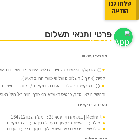
שלחו לנו
הודעה
פרטי ותנאי תשלום
אמצעי תשלום
מבקש/ת ומאשר/ת לחייב בכרטיס אשראי - התשלום הראשון 
לטיול (מתוך 3 תשלומים ועל פי מועד החיוב האישי).
והתשלום לא יוסדר, כרטיס האשראי המצורף יחויב ב-3 תש' באופן אוטומטי.
העברה בנקאית
Medraft | בנק מזרחי | סניף 528 | מס' חשבון 164212
נא להעביר אישור באמצעות המייל בגין ההעברה הבנקאית
יש להשאיר פרטי כרטיס אשראי לעירבון עד ביצוע ההעברה