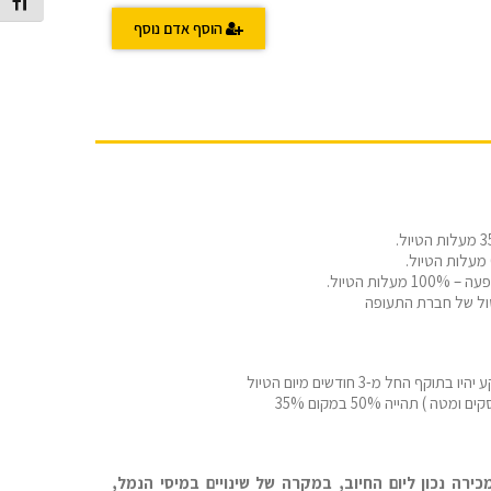
מתג גוד
הוסף אדם נוסף
טול של חברת התעופה
רה נכון ליום החיוב, במקרה של שינויים במיסי הנמל,