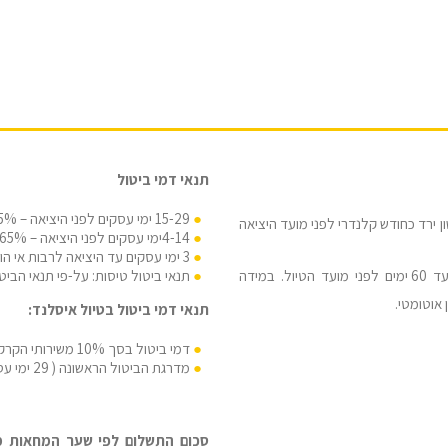
תנאי דמי ביטול
15-29 ימי עסקים לפני היציאה – 35% מעלות הטיול.
ירד כחודש קלנדרי לפני מועד היציאה
4-14ימי עסקים לפני היציאה – 65% מעלות הטיול.
3 ימי עסקים עד היציאה לרבות אי הופעה – 100% מעלות הטיול.
תנאי ביטול טיסות: על-פי תנאי הבי
מבקש/ת לשלם בהעברה בנקאית / מזומן – תשלום עד 60 ימים לפני מועד הטיול. במידה
תנאי דמי ביטול בטיול איסלנד:
דמי ביטול בסך 10% משירותי הקרקע יהיו בתוקף החל מ-3 חודשים מיום הטיול
מדרגת הביטול הראשונה ( 29 ימי עסקים ומטה ) תהייה 50% במקום 35%
סכום התשלום לפי שער המחאות מכי