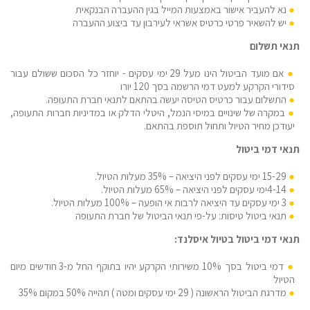
נא להעביר אישור באמצעות המייל בגין ההעברה הבנקאית
יש להשאיר פרטי כרטיס אשראי לעירבון עד ביצוע ההעברה
תנאי תשלום
אם מועד הביטול הינו מעל 29 ימי עסקים - יוחזר כל הסכום ששולם עבור
סידורי הקרקע למעט דמי הרשמה בסך 120 יורו
התשלום עבור כרטיס הטיסה יעשה בהתאם לתנאי חברת התעופה.
במקרה של שינויים במיסי הנמל, היטלי הדלק או במדיניות חברות התעופה,
יעודכן מחיר הטיול ותחול תוספת בהתאם.
תנאי דמי ביטול
15-29 ימי עסקים לפני היציאה – 35% מעלות הטיול.
4-14ימי עסקים לפני היציאה – 65% מעלות הטיול.
3 ימי עסקים עד היציאה לרבות אי הופעה – 100% מעלות הטיול.
תנאי ביטול טיסות: על-פי תנאי הביטול של חברת התעופה
תנאי דמי ביטול בטיול איסלנד:
דמי ביטול בסך 10% משירותי הקרקע יהיו בתוקף החל מ-3 חודשים מיום
הטיול
מדרגת הביטול הראשונה ( 29 ימי עסקים ומטה ) תהייה 50% במקום 35%