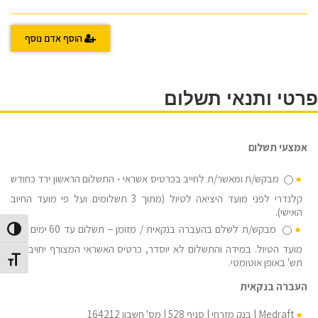
הוסף אדם נוסף
פרטי ותנאי תשלום
אמצעי תשלום
מבקש/ת ומאשר/ת לחייב בכרטיס אשראי - התשלום הראשון ירד כחודש
קלנדרי לפני מועד היציאה לטיול (מתוך 3 תשלומים ועל פי מועד החיוב
האישי).
מבקש/ת לשלם בהעברה בנקאית / מזומן – תשלום עד 60 ימים לפני
הפעל/כב
מועד הטיול. במידה והתשלום לא יוסדר, כרטיס האשראי המצורף יחויב ב-3
מתג גוד
תש' באופן אוטומטי.
העברה בנקאית
Medraft | בנק מזרחי | סניף 528 | מס' חשבון 164212