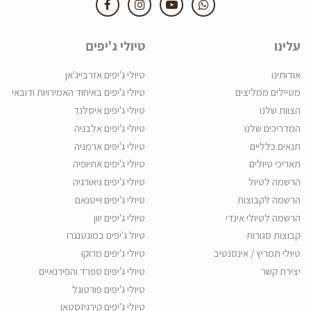
עלינו
טיולי ג'יפים
אודותינו
טיולי ג'יפים אזרבייג'אן
מטיילים ממליצים
טיולי ג'יפים באיחוד האמירויות ודובאי
הצוות שלנו
טיולי ג'יפים איסלנד
המדריכים שלנו
טיולי ג'יפים אלבניה
תנאים כלליים
טיולי ג'יפים ארמניה
תאריכי טיולים
טיולי ג'יפים אתיופיה
הרשמה לטיול
טיולי ג'יפים גיאורגיה
הרשמה לקבוצות
טיולי ג'יפים וייטנאם
הרשמה לטיולי אינדי
טיולי ג'יפים יוון
קבוצות סגורות
טיול ג'יפים במונטנגרו
טיולי תמריץ / אינסנטיב
טיולי ג'יפים מרוקו
יצירת קשר
טיולי ג'יפים ספרד והפירנאיים
טיולי ג'יפים פורטוגל
טיולי ג'יפים קירגיזסטאן